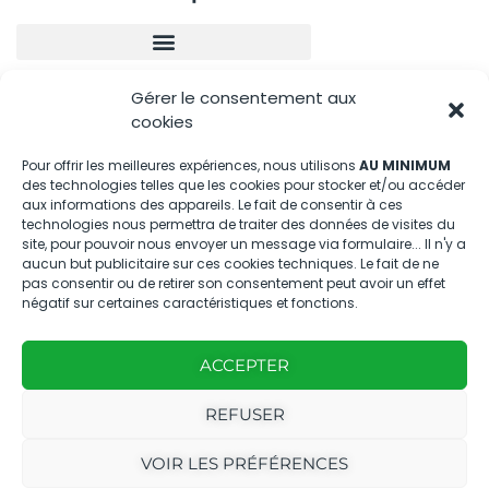
Gérer le consentement aux
Nous contacter
cookies
04.88.08.75.28
Pour offrir les meilleures expériences, nous utilisons
AU MINIMUM
des technologies telles que les cookies pour stocker et/ou accéder
contactBT@bleu-tomate.fr
aux informations des appareils. Le fait de consentir à ces
technologies nous permettra de traiter des données de visites du
Kit média
site, pour pouvoir nous envoyer un message via formulaire... Il n'y a
aucun but publicitaire sur ces cookies techniques. Le fait de ne
pas consentir ou de retirer son consentement peut avoir un effet
Kit média Bleu Tomate
négatif sur certaines caractéristiques et fonctions.
ACCEPTER
Nous suivre
REFUSER
VOIR LES PRÉFÉRENCES