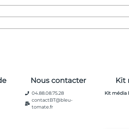
de
Nous contacter
Kit
04.88.08.75.28
Kit média 
contactBT@bleu-
tomate.fr