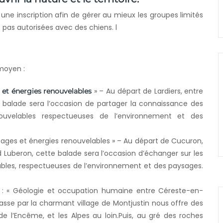
 une inscription afin de gérer au mieux les groupes limités
t pas autorisées avec des chiens. l
 moyen :
» – Au départ de Lardiers, entre
é et énergies renouvelables
te balade sera l’occasion de partager la connaissance des
ouvelables respectueuses de l’environnement et des
sages et énergies renouvelables » – Au départ de Cucuron,
d Luberon, cette balade sera l’occasion d’échanger sur les
lables, respectueuses de l’environnement et des paysages.
 : « Géologie et occupation humaine entre Céreste-en-
asse par la charmant village de Montjustin nous offre des
e l’Encême, et les Alpes au loin.Puis, au gré des roches