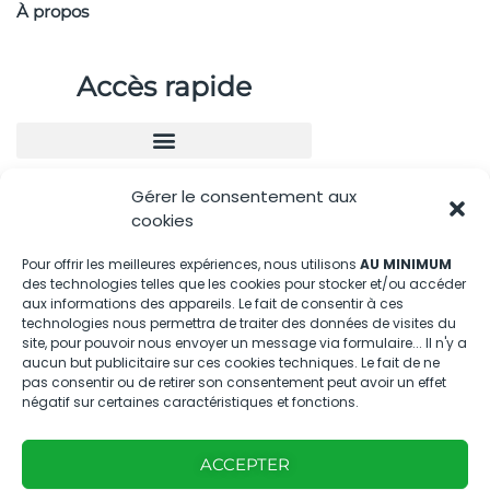
À propos
Accès rapide
Gérer le consentement aux
Nous contacter
cookies
04.88.08.75.28
Pour offrir les meilleures expériences, nous utilisons
AU MINIMUM
des technologies telles que les cookies pour stocker et/ou accéder
contactBT@bleu-tomate.fr
aux informations des appareils. Le fait de consentir à ces
technologies nous permettra de traiter des données de visites du
Kit média
site, pour pouvoir nous envoyer un message via formulaire... Il n'y a
aucun but publicitaire sur ces cookies techniques. Le fait de ne
pas consentir ou de retirer son consentement peut avoir un effet
Kit média Bleu Tomate
négatif sur certaines caractéristiques et fonctions.
ACCEPTER
Nous suivre