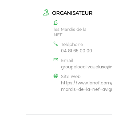
ORGANISATEUR
les Mardis de la
NEF
Téléphone
04 81 65 00 00
Email
groupelocal.vaucluse@viecoop.lan
Site Web
https://www.lanef.com/evenement
mardis-de-la-nef-avignon/