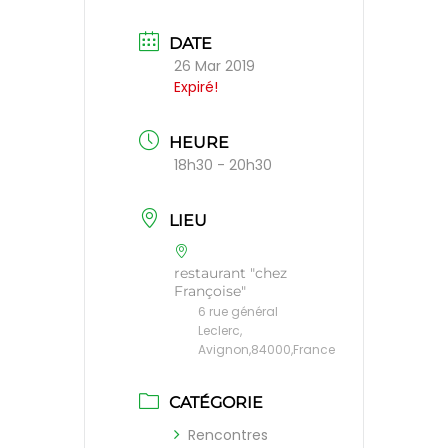
DATE
26 Mar 2019
Expiré!
HEURE
18h30 - 20h30
LIEU
restaurant "chez
Françoise"
6 rue général
Leclerc,
Avignon,84000,France
CATÉGORIE
Rencontres