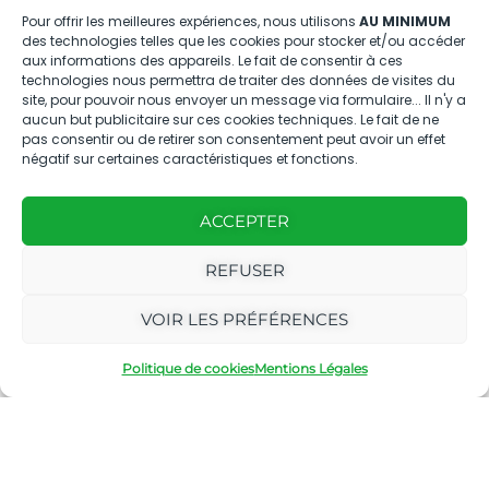
04.88.08.75.28
Pour offrir les meilleures expériences, nous utilisons
AU MINIMUM
des technologies telles que les cookies pour stocker et/ou accéder
contactBT@bleu-tomate.fr
aux informations des appareils. Le fait de consentir à ces
technologies nous permettra de traiter des données de visites du
Kit média
site, pour pouvoir nous envoyer un message via formulaire... Il n'y a
aucun but publicitaire sur ces cookies techniques. Le fait de ne
pas consentir ou de retirer son consentement peut avoir un effet
Kit média Bleu Tomate
négatif sur certaines caractéristiques et fonctions.
ACCEPTER
Nous suivre
REFUSER
VOIR LES PRÉFÉRENCES
Politique de cookies
Mentions Légales
Avec
Ce magazine est
|
le
édité par notre
Mentions
soutien
agence
légales
de