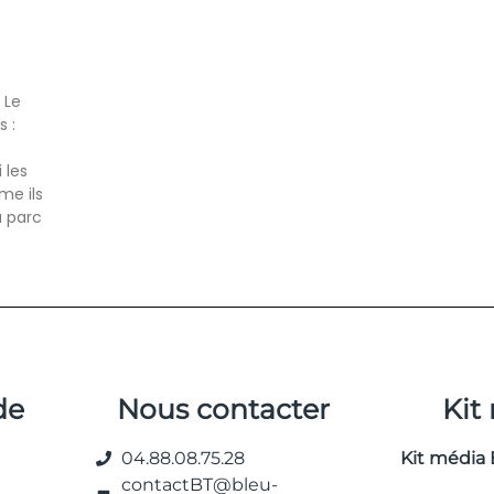
 Le
 :
 les
me ils
u parc
de
Nous contacter
Kit
04.88.08.75.28
Kit média 
contactBT@bleu-