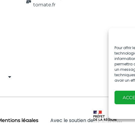
tomate.fr
Pour offrir
technologie
information
permettra d
un message 
techniques.
avoir un ef
ACC
Avec le soutien de
entions légales