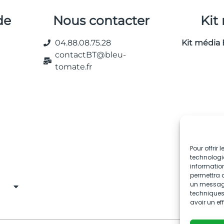
de
Nous contacter
Kit
04.88.08.75.28
Kit média 
contactBT@bleu-
tomate.fr
Pour offrir
technologie
information
permettra d
un message 
techniques.
avoir un ef