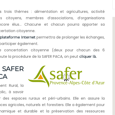
rs trois thèmes : alimentation et agricultures, activité
citoyens, membres d’associations, d’organisations
u encore élus… Chacune et chacun pourra apporter sa
ncertation citoyenne.
permettra de prolonger les échanges,
plateforme Internet
 participer également.
s de concertation citoyenne (deux pour chacun des 6
toute la procédure de la SAFER PACA, on peut
cliquer là.
 SAFER
CA
nt Rural, la
ic, à savoir
r des espaces ruraux et péri-urbains. Elle en assure la
es agricoles, naturels et forestiers. Elle a également pour
namique et durable et la préservation des ressources