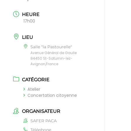
HEURE
17h00
LIEU
Salle "la Pastourelle"
Avenue Général de Gaulle
84450 St-Saturnin-lez-
Avignon,France
CATÉGORIE
Atelier
Concertation citoyenne
ORGANISATEUR
SAFER PACA
Téléphone