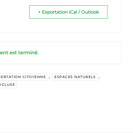
+ Exportation iCal / Outlook
nt est terminé.
,
,
ERTATION CITOYENNE
ESPACES NATURELS
UCLUSE