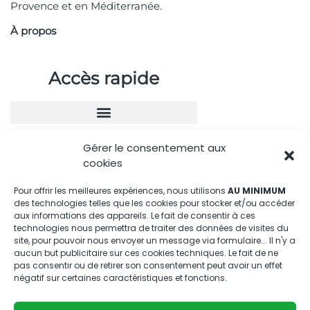
Provence et en Méditerranée.
À propos
Accès rapide
Gérer le consentement aux
Nous contacter
cookies
04.88.08.75.28
Pour offrir les meilleures expériences, nous utilisons
AU MINIMUM
des technologies telles que les cookies pour stocker et/ou accéder
contactBT@bleu-tomate.fr
aux informations des appareils. Le fait de consentir à ces
technologies nous permettra de traiter des données de visites du
Kit média
site, pour pouvoir nous envoyer un message via formulaire... Il n'y a
aucun but publicitaire sur ces cookies techniques. Le fait de ne
pas consentir ou de retirer son consentement peut avoir un effet
Kit média Bleu Tomate
négatif sur certaines caractéristiques et fonctions.