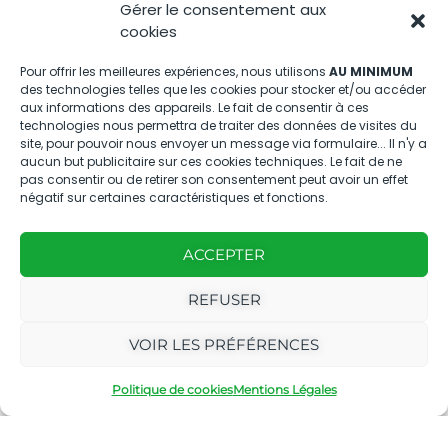
Gérer le consentement aux
Nous contacter
cookies
04.88.08.75.28
Pour offrir les meilleures expériences, nous utilisons
AU MINIMUM
des technologies telles que les cookies pour stocker et/ou accéder
contactBT@bleu-tomate.fr
aux informations des appareils. Le fait de consentir à ces
technologies nous permettra de traiter des données de visites du
Kit média
site, pour pouvoir nous envoyer un message via formulaire... Il n'y a
aucun but publicitaire sur ces cookies techniques. Le fait de ne
pas consentir ou de retirer son consentement peut avoir un effet
Kit média Bleu Tomate
négatif sur certaines caractéristiques et fonctions.
ACCEPTER
Nous suivre
REFUSER
VOIR LES PRÉFÉRENCES
Politique de cookies
Mentions Légales
Avec
Ce magazine est
|
le
édité par notre
Mentions