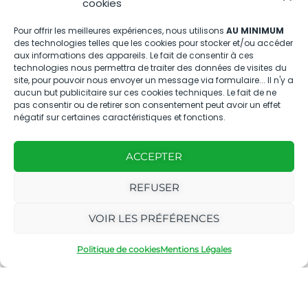
cookies
04.88.08.75.28
Pour offrir les meilleures expériences, nous utilisons
AU MINIMUM
des technologies telles que les cookies pour stocker et/ou accéder
contactBT@bleu-tomate.fr
aux informations des appareils. Le fait de consentir à ces
technologies nous permettra de traiter des données de visites du
Kit média
site, pour pouvoir nous envoyer un message via formulaire... Il n'y a
aucun but publicitaire sur ces cookies techniques. Le fait de ne
pas consentir ou de retirer son consentement peut avoir un effet
Kit média Bleu Tomate
négatif sur certaines caractéristiques et fonctions.
ACCEPTER
Nous suivre
REFUSER
VOIR LES PRÉFÉRENCES
Politique de cookies
Mentions Légales
Avec
Ce magazine est
|
le
édité par notre
Mentions
soutien
agence
légales