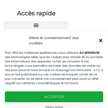
Accès rapide
Gérer le consentement aux
Nous contacter
cookies
04.88.08.75.28
Pour offrir les meilleures expériences, nous utilisons
AU MINIMUM
des technologies telles que les cookies pour stocker et/ou accéder
contactBT@bleu-tomate.fr
aux informations des appareils. Le fait de consentir à ces
technologies nous permettra de traiter des données de visites du
Kit média
site, pour pouvoir nous envoyer un message via formulaire... Il n'y a
aucun but publicitaire sur ces cookies techniques. Le fait de ne
pas consentir ou de retirer son consentement peut avoir un effet
Kit média Bleu Tomate
négatif sur certaines caractéristiques et fonctions.
ACCEPTER
Nous suivre
REFUSER