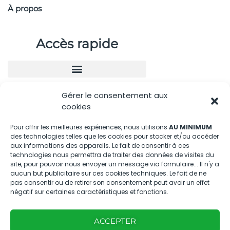
À propos
Accès rapide
Gérer le consentement aux
Nous contacter
cookies
04.88.08.75.28
Pour offrir les meilleures expériences, nous utilisons
AU MINIMUM
des technologies telles que les cookies pour stocker et/ou accéder
contactBT@bleu-tomate.fr
aux informations des appareils. Le fait de consentir à ces
technologies nous permettra de traiter des données de visites du
Kit média
site, pour pouvoir nous envoyer un message via formulaire... Il n'y a
aucun but publicitaire sur ces cookies techniques. Le fait de ne
pas consentir ou de retirer son consentement peut avoir un effet
Kit média Bleu Tomate
négatif sur certaines caractéristiques et fonctions.
ACCEPTER
Nous suivre