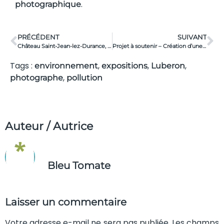
.
photographique
PRÉCÉDENT
SUIVANT
Château Saint-Jean-lez-Durance, la biodiversité pour credo
Projet à soutenir – Création d’une fromagerie bio (83)
Tags :
,
,
,
environnement
expositions
Luberon
,
photographe
pollution
Auteur / Autrice
Bleu Tomate
Laisser un commentaire
Votre adresse e-mail ne sera pas publiée. Les champs