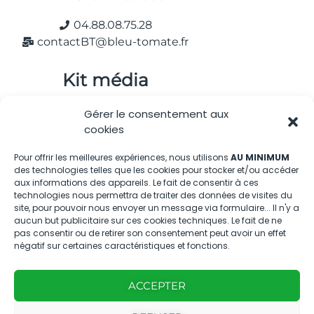
04.88.08.75.28
contactBT@bleu-tomate.fr
Kit média
Kit média Bleu Tomate
Gérer le consentement aux
cookies
Nous suivre
Pour offrir les meilleures expériences, nous utilisons
AU MINIMUM
des technologies telles que les cookies pour stocker et/ou accéder
aux informations des appareils. Le fait de consentir à ces
technologies nous permettra de traiter des données de visites du
site, pour pouvoir nous envoyer un message via formulaire... Il n'y a
aucun but publicitaire sur ces cookies techniques. Le fait de ne
pas consentir ou de retirer son consentement peut avoir un effet
négatif sur certaines caractéristiques et fonctions.
Avec
Ce magazine est
|
le
édité par notre
ACCEPTER
Mentions
soutien
agence
légales
de