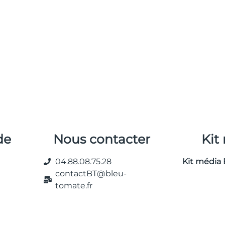
de
Nous contacter
Kit
04.88.08.75.28
Kit média 
contactBT@bleu-
tomate.fr