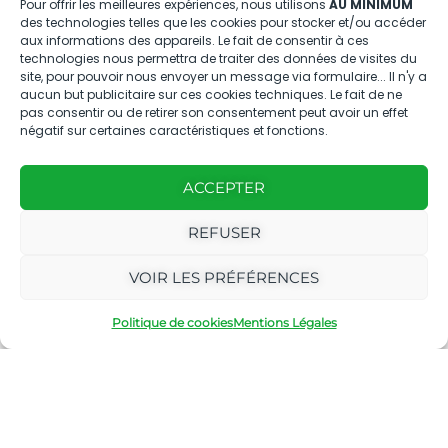
Pour offrir les meilleures expériences, nous utilisons
AU MINIMUM
des technologies telles que les cookies pour stocker et/ou accéder
aux informations des appareils. Le fait de consentir à ces
Nous contacter
technologies nous permettra de traiter des données de visites du
site, pour pouvoir nous envoyer un message via formulaire... Il n'y a
aucun but publicitaire sur ces cookies techniques. Le fait de ne
04.88.08.75.28
pas consentir ou de retirer son consentement peut avoir un effet
contactBT@bleu-tomate.fr
négatif sur certaines caractéristiques et fonctions.
Kit média
ACCEPTER
Kit média Bleu Tomate
REFUSER
VOIR LES PRÉFÉRENCES
Nous suivre
Politique de cookies
Mentions Légales
Avec