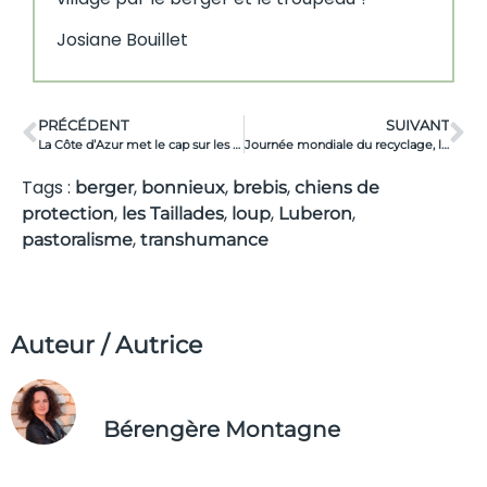
Josiane Bouillet
PRÉCÉDENT
SUIVANT
La Côte d’Azur met le cap sur les aires maritimes protégées
Journée mondiale du recyclage, la Région Sud en retard !
Tags :
,
,
,
berger
bonnieux
brebis
chiens de
,
,
,
,
protection
les Taillades
loup
Luberon
,
pastoralisme
transhumance
Auteur / Autrice
Bérengère Montagne