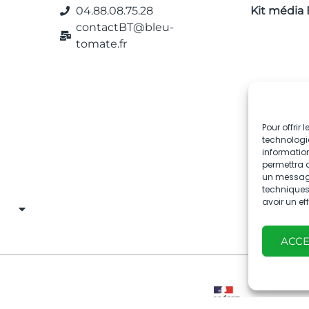
04.88.08.75.28
Kit média 
contactBT@bleu-
tomate.fr
Pour offrir
technologie
information
permettra d
un message 
techniques.
avoir un ef
ACC