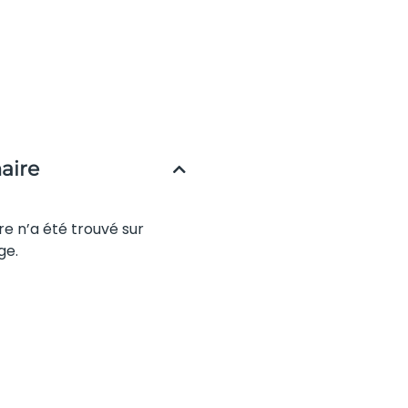
ire
re n’a été trouvé sur
ge.