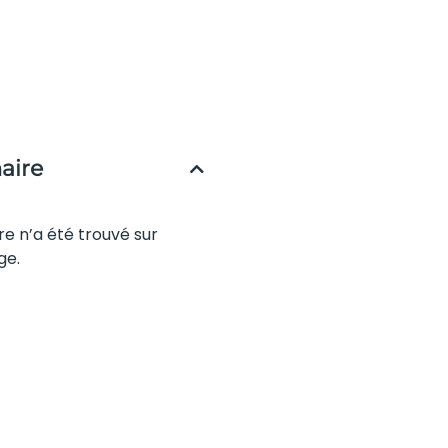
ire
re n’a été trouvé sur
ge.