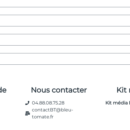
de
Nous contacter
Kit
04.88.08.75.28
Kit média 
contactBT@bleu-
tomate.fr