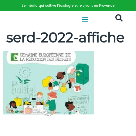
Le média qui cultive l’écologie et le vivant en Provence
serd-2022-affiche