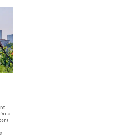
ent
 4ème
tent,
s,