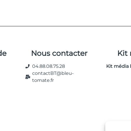
de
Nous contacter
Kit
04.88.08.75.28
Kit média 
contactBT@bleu-
tomate.fr