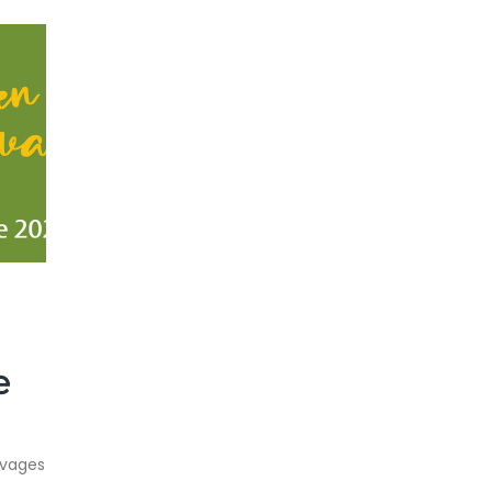
e
uvages
e