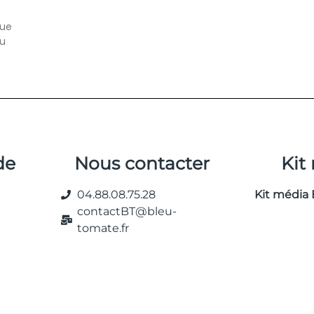
que
du
de
Nous contacter
Kit
04.88.08.75.28
Kit média 
contactBT@bleu-
tomate.fr