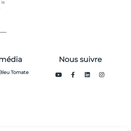
 le
-
 média
Nous suivre
Bleu Tomate