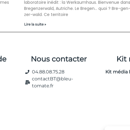
ermes
laboratoire inédit : la Werkaumhaus. Bienvenue dans
Bregenzerwald, Autriche. Le Bregen… quoi ? Bre-gen
zer-wald. Ce territoire
Lire la suite »
de
Nous contacter
Kit
04.88.08.75.28
Kit média 
contactBT@bleu-
tomate.fr