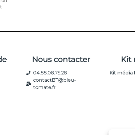
d’un
t
de
Nous contacter
Kit
04.88.08.75.28
Kit média 
contactBT@bleu-
tomate.fr