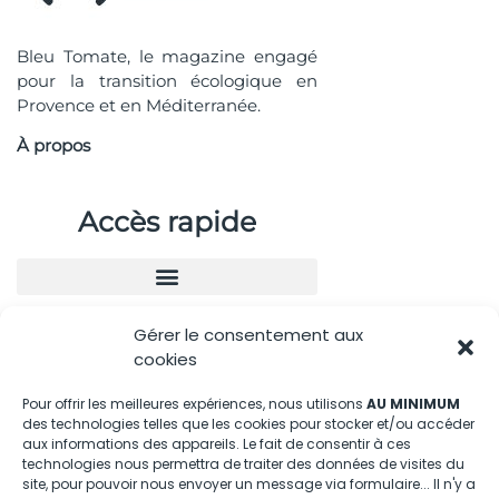
Bleu Tomate, le magazine engagé
pour la transition écologique en
Provence et en Méditerranée.
À propos
Accès rapide
Gérer le consentement aux
Nous contacter
cookies
04.88.08.75.28
Pour offrir les meilleures expériences, nous utilisons
AU MINIMUM
des technologies telles que les cookies pour stocker et/ou accéder
contactBT@bleu-tomate.fr
aux informations des appareils. Le fait de consentir à ces
technologies nous permettra de traiter des données de visites du
Kit média
site, pour pouvoir nous envoyer un message via formulaire... Il n'y a