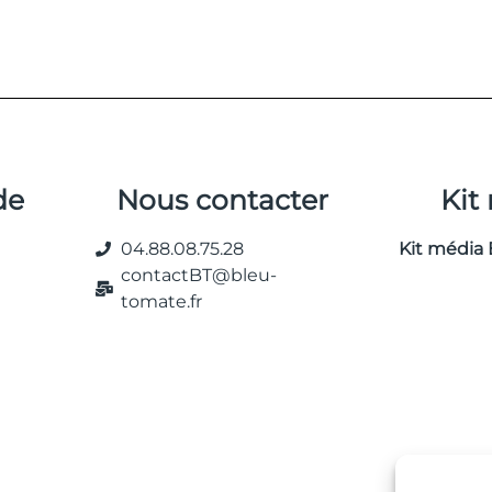
de
Nous contacter
Kit
04.88.08.75.28
Kit média 
contactBT@bleu-
tomate.fr