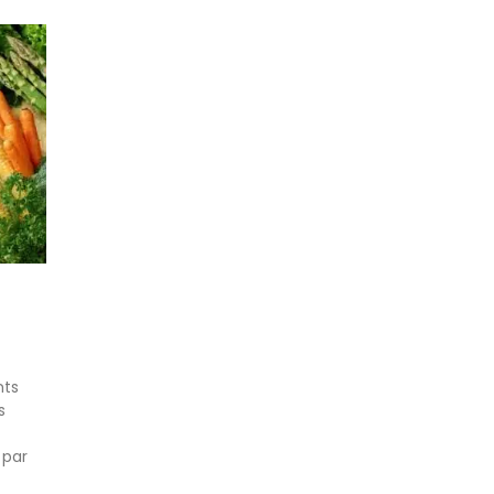
nts
s
 par