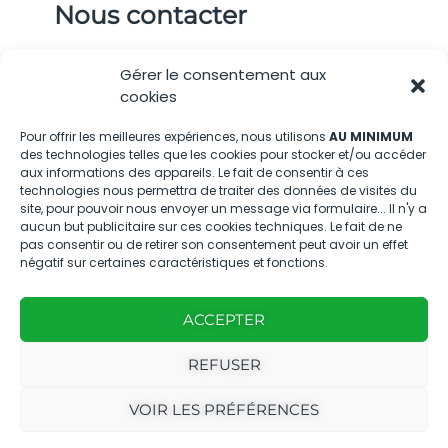
Nous contacter
04.88.08.75.28
Gérer le consentement aux
contactBT@bleu-tomate.fr
cookies
Kit média
Pour offrir les meilleures expériences, nous utilisons
AU MINIMUM
des technologies telles que les cookies pour stocker et/ou accéder
aux informations des appareils. Le fait de consentir à ces
Kit média Bleu Tomate
technologies nous permettra de traiter des données de visites du
site, pour pouvoir nous envoyer un message via formulaire... Il n'y a
aucun but publicitaire sur ces cookies techniques. Le fait de ne
pas consentir ou de retirer son consentement peut avoir un effet
Nous suivre
négatif sur certaines caractéristiques et fonctions.
ACCEPTER
REFUSER
Avec
Ce magazine est
|
VOIR LES PRÉFÉRENCES
le
édité par notre
Mentions
soutien