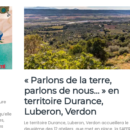
« Parlons de la terre,
parlons de nous… » en
territoire Durance,
ure
Luberon, Verdon
u’elle
es,
Le territoire Durance, Luberon, Verdon accueillera le
ns
deuxième des 12 ateliers que met en place la SAFE