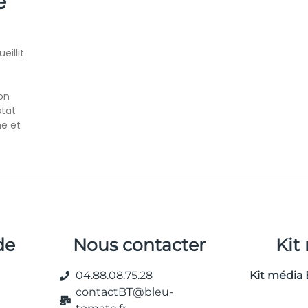
e
illit
on
stat
ne et
de
Nous contacter
Kit
04.88.08.75.28
Kit média 
contactBT@bleu-