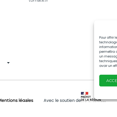
tomate.fr
Pour offrir
technologie
information
permettra d
un message 
techniques.
avoir un ef
ACC
Avec le soutien de
entions légales