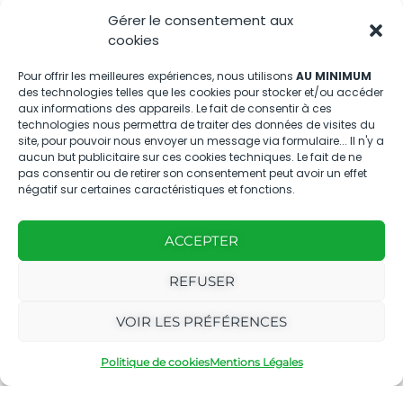
Gérer le consentement aux
Nous contacter
cookies
04.88.08.75.28
Pour offrir les meilleures expériences, nous utilisons
AU MINIMUM
des technologies telles que les cookies pour stocker et/ou accéder
contactBT@bleu-tomate.fr
aux informations des appareils. Le fait de consentir à ces
technologies nous permettra de traiter des données de visites du
Kit média
site, pour pouvoir nous envoyer un message via formulaire... Il n'y a
aucun but publicitaire sur ces cookies techniques. Le fait de ne
pas consentir ou de retirer son consentement peut avoir un effet
Kit média Bleu Tomate
négatif sur certaines caractéristiques et fonctions.
ACCEPTER
Nous suivre
REFUSER
VOIR LES PRÉFÉRENCES
Politique de cookies
Mentions Légales
Avec
Ce magazine est
|
le