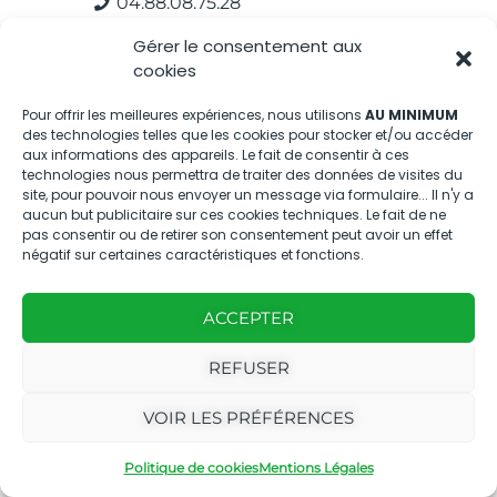
04.88.08.75.28
contactBT@bleu-tomate.fr
Gérer le consentement aux
cookies
Kit média
Pour offrir les meilleures expériences, nous utilisons
AU MINIMUM
des technologies telles que les cookies pour stocker et/ou accéder
Kit média Bleu Tomate
aux informations des appareils. Le fait de consentir à ces
technologies nous permettra de traiter des données de visites du
site, pour pouvoir nous envoyer un message via formulaire... Il n'y a
Nous suivre
aucun but publicitaire sur ces cookies techniques. Le fait de ne
pas consentir ou de retirer son consentement peut avoir un effet
négatif sur certaines caractéristiques et fonctions.
ACCEPTER
REFUSER
Avec
Ce magazine est
|
le
édité par notre
Mentions
VOIR LES PRÉFÉRENCES
soutien
agence
légales
de
Politique de cookies
Mentions Légales