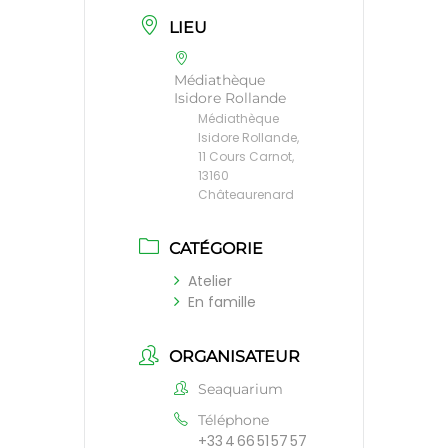
LIEU
Médiathèque
Isidore Rollande
Médiathèque
Isidore Rollande,
11 Cours Carnot,
13160
Châteaurenard
CATÉGORIE
Atelier
En famille
ORGANISATEUR
Seaquarium
Téléphone
+33 4 66 51 57 57