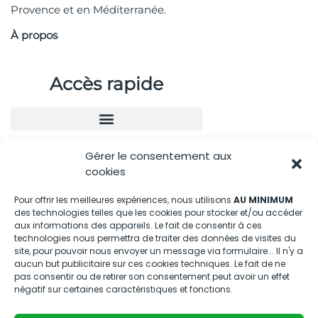
Provence et en Méditerranée.
À propos
Accès rapide
Gérer le consentement aux
Nous contacter
cookies
04.88.08.75.28
Pour offrir les meilleures expériences, nous utilisons
AU MINIMUM
des technologies telles que les cookies pour stocker et/ou accéder
contactBT@bleu-tomate.fr
aux informations des appareils. Le fait de consentir à ces
technologies nous permettra de traiter des données de visites du
Kit média
site, pour pouvoir nous envoyer un message via formulaire... Il n'y a
aucun but publicitaire sur ces cookies techniques. Le fait de ne
pas consentir ou de retirer son consentement peut avoir un effet
Kit média Bleu Tomate
négatif sur certaines caractéristiques et fonctions.