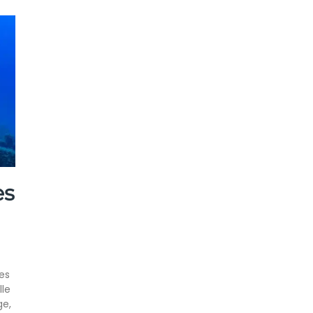
es
es
lle
ge,