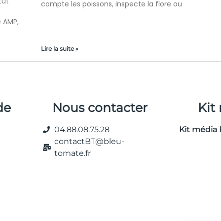
tut
compte les poissons, inspecte la flore ou
e AMP,
Lire la suite »
de
Nous contacter
Kit
04.88.08.75.28
Kit média 
contactBT@bleu-
tomate.fr