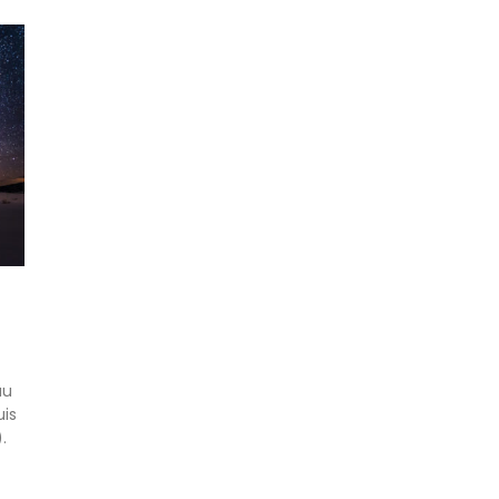
au
uis
.