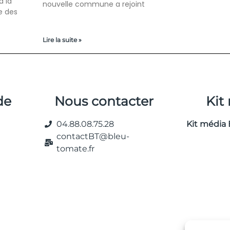
à la
nouvelle commune a rejoint
e des
Lire la suite »
de
Nous contacter
Kit
04.88.08.75.28
Kit média 
contactBT@bleu-
tomate.fr