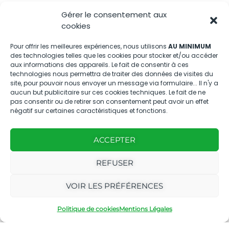
Gérer le consentement aux
Nous contacter
cookies
04.88.08.75.28
Pour offrir les meilleures expériences, nous utilisons
AU MINIMUM
des technologies telles que les cookies pour stocker et/ou accéder
contactBT@bleu-tomate.fr
aux informations des appareils. Le fait de consentir à ces
technologies nous permettra de traiter des données de visites du
Kit média
site, pour pouvoir nous envoyer un message via formulaire... Il n'y a
aucun but publicitaire sur ces cookies techniques. Le fait de ne
pas consentir ou de retirer son consentement peut avoir un effet
Kit média Bleu Tomate
négatif sur certaines caractéristiques et fonctions.
ACCEPTER
Nous suivre
REFUSER
VOIR LES PRÉFÉRENCES
Politique de cookies
Mentions Légales
Avec
Ce magazine est
|