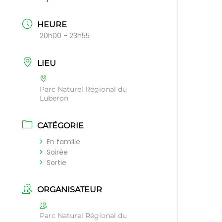
HEURE
20h00 - 23h55
LIEU
Parc Naturel Régional du
Luberon
CATÉGORIE
En famille
Soirée
Sortie
ORGANISATEUR
Parc Naturel Régional du