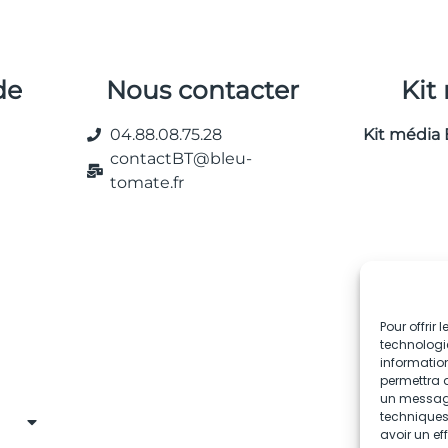
de
Nous contacter
Kit
04.88.08.75.28
Kit média 
contactBT@bleu-
tomate.fr
Pour offrir
technologie
information
permettra d
un message 
techniques.
avoir un ef