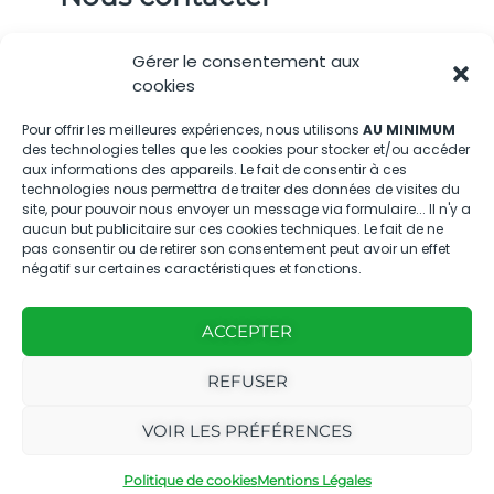
04.88.08.75.28
Gérer le consentement aux
contactBT@bleu-tomate.fr
cookies
Kit média
Pour offrir les meilleures expériences, nous utilisons
AU MINIMUM
des technologies telles que les cookies pour stocker et/ou accéder
aux informations des appareils. Le fait de consentir à ces
Kit média Bleu Tomate
technologies nous permettra de traiter des données de visites du
site, pour pouvoir nous envoyer un message via formulaire... Il n'y a
aucun but publicitaire sur ces cookies techniques. Le fait de ne
pas consentir ou de retirer son consentement peut avoir un effet
Nous suivre
négatif sur certaines caractéristiques et fonctions.
ACCEPTER
REFUSER
Avec
Ce magazine est
|
VOIR LES PRÉFÉRENCES
le
édité par notre
Mentions
soutien
agence
légales
Politique de cookies
Mentions Légales