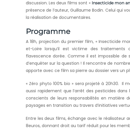
discussion. Les deux films sont «
Insecticide mon a
présence de l’auteur, Guillaume Bodin. Celui qui v
la réalisation de documentaires.
Programme
A 18h, projection du premier film, « Insecticide m
et-Loire lorsqu’il est victime des traitements 
flavescence dorée. Comme il est impossible de se 
d’enquêter sur la question ! Il rencontre de nombreu
apporte avec ce film sa pierre au dossier vers un 
« Zéro phyto 100% bio » sera projeté à 20h30. Il
aussi rapidement que l’arrêt des pesticides da
conscients de leurs responsabilités en matière 
paysages en transition au travers d’initiatives vertu
Entre les deux films, échange avec le réalisateur a
8euros, donnant droit au tarif réduit pour les memb