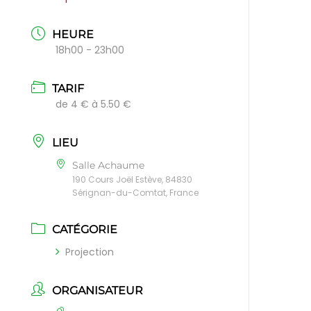
HEURE
18h00 - 23h00
TARIF
de 4 € à 5.50 €
LIEU
Salle Achaume
190 Cours Joël Estève, 84830
Sérignan-du-Comtat, France
CATÉGORIE
Projection
ORGANISATEUR