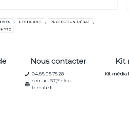
,
,
,
ATIVES
PESTICIDES
PROJECTION DÉBAT
PHYTO
de
Nous contacter
Kit
04.88.08.75.28
Kit média 
contactBT@bleu-
tomate.fr