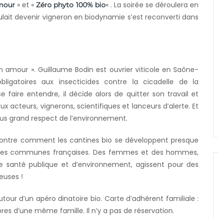
» et «
« . La soirée se déroulera en
mour
Zéro phyto 100% bio
oulait devenir vigneron en biodynamie s’est reconverti dans
on amour ». Guillaume Bodin est ouvrier viticole en Saône-
obligatoires aux insecticides contre la cicadelle de la
faire entendre, il décide alors de quitter son travail et
x acteurs, vignerons, scientifiques et lanceurs d’alerte. Et
plus grand respect de l’environnement.
 montre comment les cantines bio se développent presque
ns les communes françaises. Des femmes et des hommes,
de santé publique et d’environnement, agissent pour des
euses !
utour d’un apéro dinatoire bio. Carte d’adhérent familiale :
res d’une même famille. Il n’y a pas de réservation.