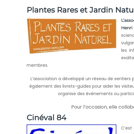
Plantes Rares et Jardin Natu
L’asso
Henri
scien
vulgar
les i
exalt
membres.
L’association a développé un réseau de sentiers p
également des livrets-guides pour aider les visite
organise des événements ou particip
Pour l’occasion, elle coll
Cinéval 84
C’est