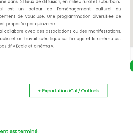
e dans 21 lieux de diffusion, en milieu rural et suburbain.
val est un acteur de l’aménagement culturel du
tement de Vaucluse. Une programmation diversifiée de
est proposée par quinzaine.
al collabore avec des associations ou des manifestations,
ublic et un travail spécifique sur l’image et le cinéma est
sitif « Ecole et cinéma ».
+ Exportation iCal / Outlook
nt est terminé.