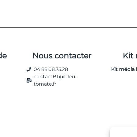
de
Nous contacter
Kit
04.88.08.75.28
Kit média 
contactBT@bleu-
tomate.fr