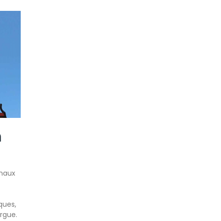
n
onaux
ques,
rgue.