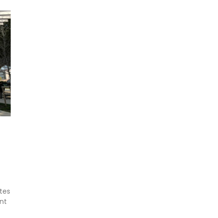
ites
nt