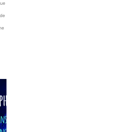
que
 de
ne