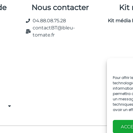
de
Nous contacter
Kit
04.88.08.75.28
Kit média 
contactBT@bleu-
tomate.fr
Pour offrir
technologie
information
permettra d
un message 
techniques.
avoir un ef
ACC