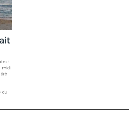
ait
i est
s-midi
tiré
e du