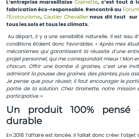
L’entreprise marseillaise
, c’est tout à 
Grainette
fabrication éco-responsable. Rencontré au
Forum 
,
nous dit tout sur
l’Ecotourisme
Gautier Chevallier
tous les sols et tous les climats.
Au départ, il y a une sensibilité naturelle. Il est issu 
conditions étaient donc favorables. «
Après mes étud
mécanismes qui garantissent la réussite d’une entrep
projet personnel, qui me correspondait mieux ! Mon en
chacun. Offrir une bombe à graines, c’est une invi
admirant la pousse des graines, des plantes, puis assis
Je pense que pour réussir, il faut encourager le parti
partie de la solution.
Chez
Grainette
, notre mission 
participative.
»
Un produit 100% pensé
durable
En 2018 l’affaire est lancée. Il fallait donc créer l’obj