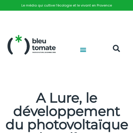
Le média qui cultive l’écologie et le vivant en Provence
A Lure, le
développement
du photovoltaïque