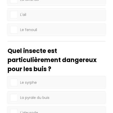
L'ail
Le fenouil
Quel insecte est
particulièrement dangereux
pour les buis ?
Le syrphe
La pyrale du buis
L'aleurode