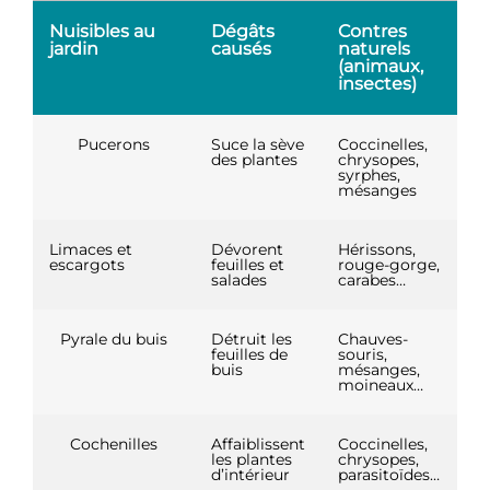
Nuisibles au
Dégâts
Contres
C
jardin
causés
naturels
n
(animaux,
(p
insectes)
Pucerons
Suce la sève
Coccinelles,
Ca
des plantes
chrysopes,
so
syrphes,
mésanges
Limaces et
Dévorent
Hérissons,
Ail
escargots
feuilles et
rouge-gorge,
ci
salades
carabes…
t
Pyrale du buis
Détruit les
Chauves-
feuilles de
souris,
buis
mésanges,
moineaux…
Cochenilles
Affaiblissent
Coccinelles,
les plantes
chrysopes,
d’intérieur
parasitoïdes…