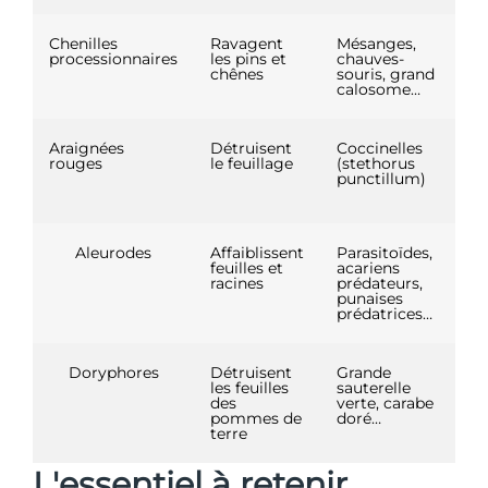
Chenilles
Ravagent
Mésanges,
B
processionnaires
les pins et
chauves-
chênes
souris, grand
calosome…
Araignées
Détruisent
Coccinelles
Ca
rouges
le feuillage
(stethorus
an
punctillum)
ca
s
Aleurodes
Affaiblissent
Parasitoïdes,
Œi
feuilles et
acariens
d’
racines
prédateurs,
ba
punaises
prédatrices…
Doryphores
Détruisent
Grande
Ail
les feuilles
sauterelle
ha
des
verte, carabe
po
pommes de
doré…
terre
L'essentiel à retenir