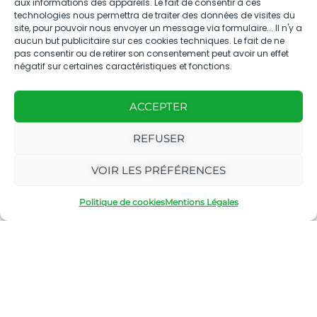
aux informations des appareils. Le fait de consentir à ces
Accès rapide
technologies nous permettra de traiter des données de visites du
site, pour pouvoir nous envoyer un message via formulaire... Il n'y a
aucun but publicitaire sur ces cookies techniques. Le fait de ne
pas consentir ou de retirer son consentement peut avoir un effet
négatif sur certaines caractéristiques et fonctions.
Nous contacter
ACCEPTER
04.88.08.75.28
REFUSER
contactBT@bleu-tomate.fr
VOIR LES PRÉFÉRENCES
Kit média
Politique de cookies
Mentions Légales
Kit média Bleu Tomate
Nous suivre