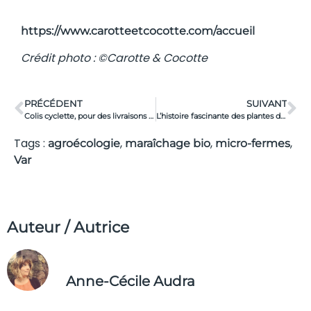
https://www.carotteetcocotte.com/accueil
Crédit photo :
©Carotte & Cocotte
PRÉCÉDENT
SUIVANT
Colis cyclette, pour des livraisons plus écologiques en mode vélo
L’histoire fascinante des plantes de la Montagne de Lure
Tags :
,
,
,
agroécologie
maraîchage bio
micro-fermes
Var
Auteur / Autrice
Anne-Cécile Audra