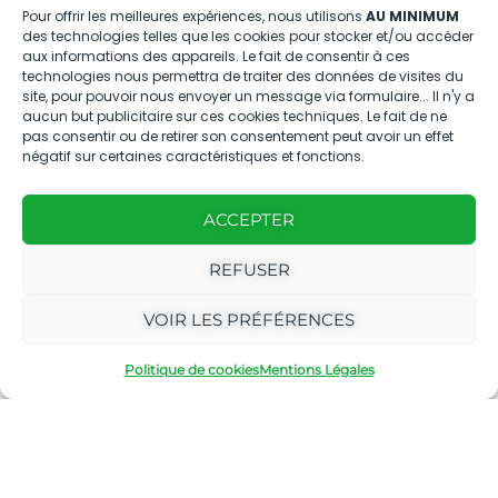
Pour offrir les meilleures expériences, nous utilisons
AU MINIMUM
des technologies telles que les cookies pour stocker et/ou accéder
aux informations des appareils. Le fait de consentir à ces
Nous contacter
technologies nous permettra de traiter des données de visites du
site, pour pouvoir nous envoyer un message via formulaire... Il n'y a
aucun but publicitaire sur ces cookies techniques. Le fait de ne
04.88.08.75.28
pas consentir ou de retirer son consentement peut avoir un effet
contactBT@bleu-tomate.fr
négatif sur certaines caractéristiques et fonctions.
Kit média
ACCEPTER
Kit média Bleu Tomate
REFUSER
VOIR LES PRÉFÉRENCES
Nous suivre
Politique de cookies
Mentions Légales
Avec