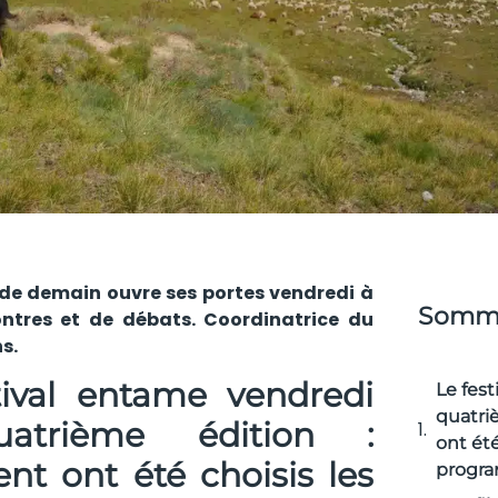
t de demain ouvre ses portes vendredi à
Somma
ontres et de débats. Coordinatrice du
s.
tival entame vendredi
Le fes
quatri
atrième édition :
ont été
t ont été choisis les
progr