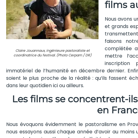
films 
Nous avons un
et grands es
transmettent l
faisons notr
complétée av
Claire Jouannaux, ingénieure pastoraliste et
mettre l’ac
coordinatrice du festival. (Photo Cerpam / DR)
inscription
immatériel de l’humanité en décembre dernier. Enfin,
soient le plus proche de la réalité : qu’ils fassent é
dans leur quotidien ici ou ailleurs.
Les films se concentrent-il
en Franc
Nous évoquons évidemment le pastoralisme en Prove
nous essayons aussi chaque année d’avoir au moins un