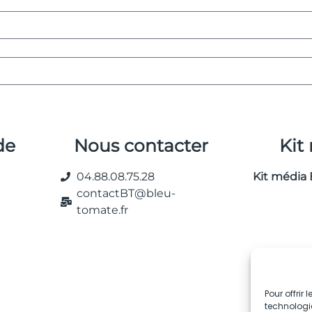
de
Nous contacter
Kit
04.88.08.75.28
Kit média 
contactBT@bleu-
tomate.fr
Pour offrir
technologie