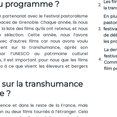
Les fi
au programme ?
la tra
 partenariat avec le Festival pastoralisme
En plu
paces de Grenoble. Chaque année, ils nous
pastor
a liste des films qu’ils ont retenus, et nous
festiva
e sélection. Cette année, nous l’avons
de déb
ec d’autres films car nous avons voulu
les pr
cent sur la transhumance, après son
La der
 par l’UNESCO au patrimoine culturel
festiv
 il est important pour nous que les films
Comme
cho à ce que vivent les éleveurs et bergers
film p
s sur la transhumance
e ?
nce et dans le reste de la France, mais
 ou deux films tournés à l’étranger. Cela