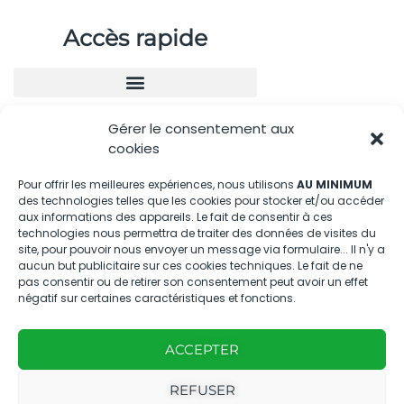
Accès rapide
Gérer le consentement aux
Nous contacter
cookies
04.88.08.75.28
Pour offrir les meilleures expériences, nous utilisons
AU MINIMUM
des technologies telles que les cookies pour stocker et/ou accéder
contactBT@bleu-tomate.fr
aux informations des appareils. Le fait de consentir à ces
technologies nous permettra de traiter des données de visites du
Kit média
site, pour pouvoir nous envoyer un message via formulaire... Il n'y a
aucun but publicitaire sur ces cookies techniques. Le fait de ne
pas consentir ou de retirer son consentement peut avoir un effet
Kit média Bleu Tomate
négatif sur certaines caractéristiques et fonctions.
ACCEPTER
Nous suivre
REFUSER