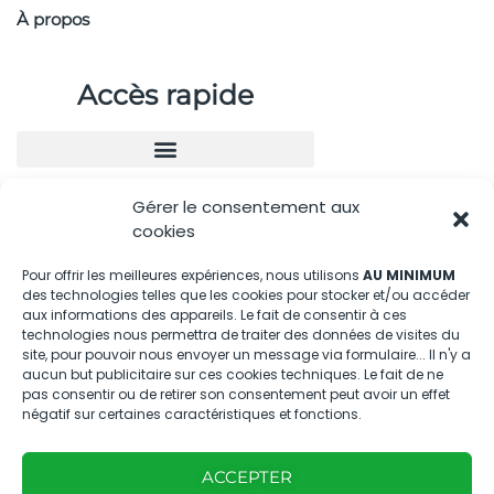
À propos
Accès rapide
Gérer le consentement aux
Nous contacter
cookies
04.88.08.75.28
Pour offrir les meilleures expériences, nous utilisons
AU MINIMUM
des technologies telles que les cookies pour stocker et/ou accéder
contactBT@bleu-tomate.fr
aux informations des appareils. Le fait de consentir à ces
technologies nous permettra de traiter des données de visites du
Kit média
site, pour pouvoir nous envoyer un message via formulaire... Il n'y a
aucun but publicitaire sur ces cookies techniques. Le fait de ne
pas consentir ou de retirer son consentement peut avoir un effet
Kit média Bleu Tomate
négatif sur certaines caractéristiques et fonctions.
ACCEPTER
Nous suivre