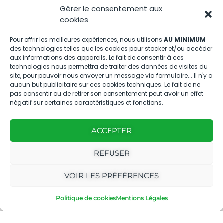
04.88.08.75.28
Gérer le consentement aux
contactBT@bleu-tomate.fr
cookies
Kit média
Pour offrir les meilleures expériences, nous utilisons
AU MINIMUM
des technologies telles que les cookies pour stocker et/ou accéder
aux informations des appareils. Le fait de consentir à ces
Kit média Bleu Tomate
technologies nous permettra de traiter des données de visites du
site, pour pouvoir nous envoyer un message via formulaire... Il n'y a
aucun but publicitaire sur ces cookies techniques. Le fait de ne
pas consentir ou de retirer son consentement peut avoir un effet
Nous suivre
négatif sur certaines caractéristiques et fonctions.
ACCEPTER
REFUSER
Avec
Ce magazine est
|
VOIR LES PRÉFÉRENCES
le
édité par notre
Mentions
soutien
agence
légales
Politique de cookies
Mentions Légales
de