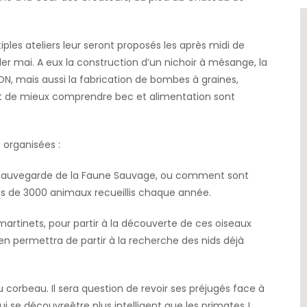
ples ateliers leur seront proposés les après midi de
er mai. A eux la construction d’un nichoir à mésange, la
ON, mais aussi la fabrication de bombes à graines,
ant de mieux comprendre bec et alimentation sont
 organisées :
de Sauvegarde de la Faune Sauvage, ou comment sont
rès de 3000 animaux recueillis chaque année.
 martinets, pour partir à la découverte de ces oiseaux
n permettra de partir à la recherche des nids déjà
 corbeau. Il sera question de revoir ses préjugés face à
i se découvreêtre plus intelligent que les primates !