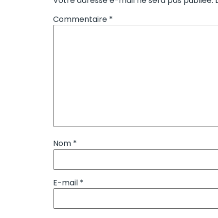
Votre adresse e-mail ne sera pas publiée.
Commentaire
*
Nom
*
E-mail
*