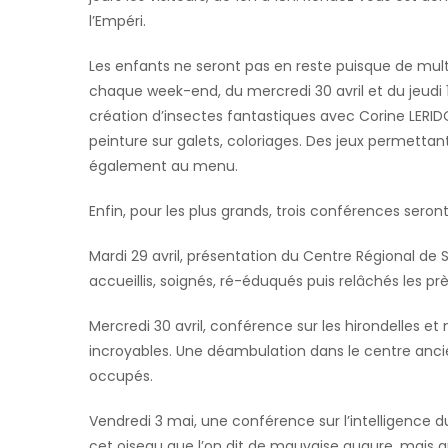
l’Empéri.
Les enfants ne seront pas en reste puisque de multi
chaque week-end, du mercredi 30 avril et du jeudi 1
création d’insectes fantastiques avec Corine LERID
peinture sur galets, coloriages. Des jeux permett
également au menu.
Enfin, pour les plus grands, trois conférences seront
Mardi 29 avril, présentation du Centre Régional 
accueillis, soignés, ré-éduqués puis relâchés les p
Mercredi 30 avril, conférence sur les hirondelles et
incroyables. Une déambulation dans le centre ancie
occupés.
Vendredi 3 mai, une conférence sur l’intelligence du
cet oiseau que l’on dit de mauvaise augure, mais qu