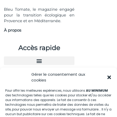
Bleu Tomate, le magazine engagé
pour la transition écologique en
Provence et en Méditerranée.
À propos
Accès rapide
Gérer le consentement aux
Nous contacter
cookies
04.88.08.75.28
Pour offrir les meilleures expériences, nous utilisons
AU MINIMUM
des technologies telles que les cookies pour stocker et/ou accéder
contactBT@bleu-tomate.fr
aux informations des appareils. Le fait de consentir à ces
technologies nous permettra de traiter des données de visites du
Kit média
site, pour pouvoir nous envoyer un message via formulaire... Il n'y a
aucun but publicitaire sur ces cookies techniques. Le fait de ne