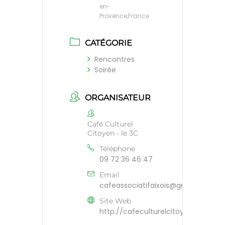
en-
Provence,France
CATÉGORIE
Rencontres
Soirée
ORGANISATEUR
Café Culturel
Citoyen - le 3C
Téléphone
09 72 36 46 47
Email
cafeassociatifaixois@gmail.com
Site Web
http://cafeculturelcitoyen.org