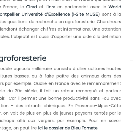
n France, le
et l’
en partenariat avec le
Cirad
Inra
World
) sont à la
ntpellier Université d’Excellence (I-Site MUSE
des questions de recherche en agroforesterie. Chercheurs
iendront échanger chiffres et informations. Une attention
les. L’objectif est aussi d’apporter une aide à la définition
groforesterie
dèle agricole millénaire consiste à allier cultures hautes
ltures basses, ou à faire paître des animaux dans des
rs par exemple. Oublié en France avec le remembrement
ole du 20e siècle, il fait un retour remarqué et porteur
oir. Car il permet une bonne productivité sans -ou avec
tion – des intrants chimiques. En Provence-Alpes-Côte
r, on voit de plus en plus de jeunes paysans tentés par le
îchage allié aux vergers, par exemple. Pour en savoir
tage, on peut lire
.
ici le dossier de Bleu Tomate