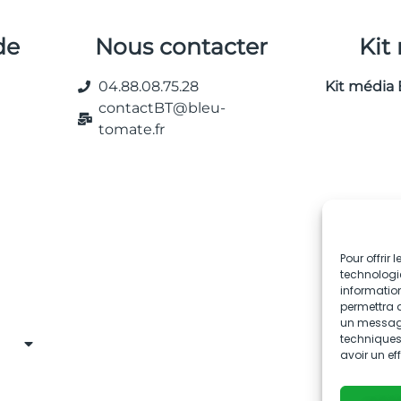
de
Nous contacter
Kit
04.88.08.75.28
Kit média 
contactBT@bleu-
tomate.fr
Pour offrir
technologie
information
permettra d
un message 
techniques.
avoir un ef