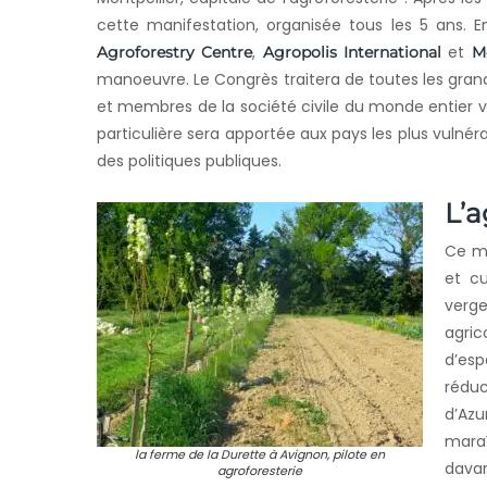
cette manifestation, organisée tous les 5 ans. E
,
et
Agroforestry Centre
Agropolis International
Mo
manoeuvre. Le Congrès traitera de toutes les gran
et membres de la société civile du monde entier v
particulière sera apportée aux pays les plus vulnérab
des politiques publiques.
L’a
Ce mo
et cu
verge
agric
d’esp
réduc
d’Azu
mara
la ferme de la Durette à Avignon, pilote en
davan
agroforesterie