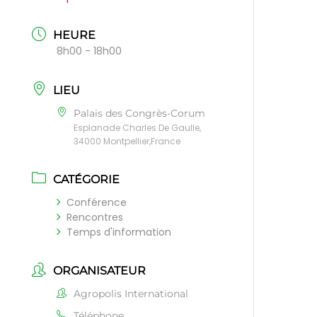
HEURE
8h00 - 18h00
LIEU
Palais des Congrès-Corum
Esplanade Charles De Gaulle,
34000 Montpellier,France
CATÉGORIE
Conférence
Rencontres
Temps d'information
ORGANISATEUR
Agropolis International
Téléphone