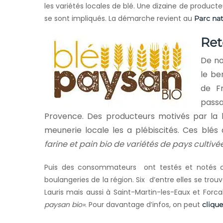
les variétés locales de blé. Une dizaine de product
se sont impliqués. La démarche revient au
Parc nat
Ret
De no
le be
de F
pass
Provence. Des producteurs motivés par la bi
meunerie locale les a plébiscités. Ces blés
farine et pain bio de variétés de pays cultiv
Puis des consommateurs ont testés et notés ce
boulangeries de la région. Six d’entre elles se trouve
Lauris mais aussi à Saint-Martin-les-Eaux et Forca
paysan bio»
. Pour davantage d’infos, on peut
clique