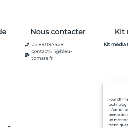
de
Nous contacter
Kit
04.88.08.75.28
Kit média 
contactBT@bleu-
tomate.fr
Pour offrir
technologie
information
permettra d
un message 
techniques.