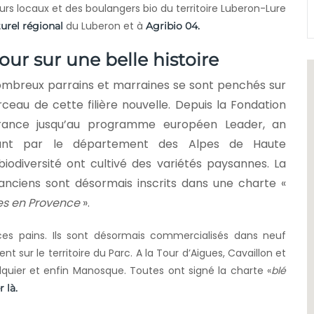
eurs locaux et des boulangers bio du territoire Luberon-Lure
du Luberon et à
urel régional
Agribio 04.
our sur une belle histoire
mbreux parrains et marraines se sont penchés sur
rceau de cette filière nouvelle. Depuis la Fondation
rance jusqu’au programme européen Leader, an
ant par le département des Alpes de Haute
odiversité ont cultivé des variétés paysannes. La
 anciens sont désormais inscrits dans une charte «
ées en Provence
».
s pains. Ils sont désormais commercialisés dans neuf
nt sur le territoire du Parc. A la Tour d’Aigues, Cavaillon et
lquier et enfin Manosque. Toutes ont signé la charte «
blé
r là.