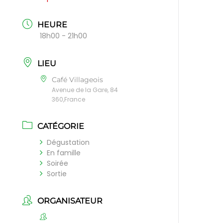
HEURE
18h00 - 21h00
LIEU
Café Villageois
Avenue de la Gare, 84
360,France
CATÉGORIE
Dégustation
En famille
Soirée
Sortie
ORGANISATEUR